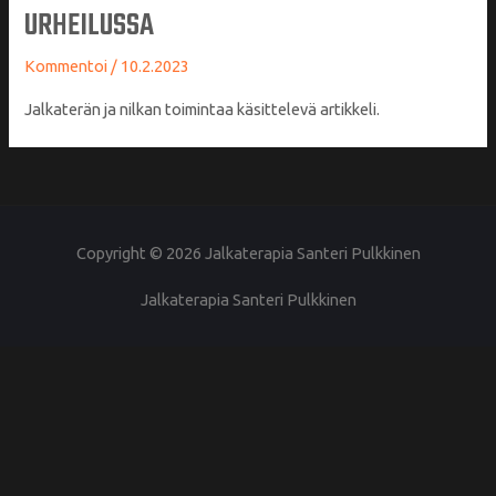
URHEILUSSA
Kommentoi
/
10.2.2023
Jalkaterän ja nilkan toimintaa käsittelevä artikkeli.
Copyright © 2026
Jalkaterapia Santeri Pulkkinen
Jalkaterapia Santeri Pulkkinen