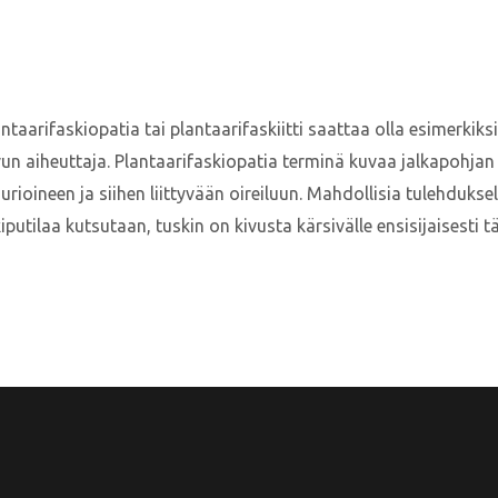
antaarifaskiopatia tai plantaarifaskiitti saattaa olla esimerkik
vun aiheuttaja. Plantaarifaskiopatia terminä kuvaa jalkapohjan 
ineen ja siihen liittyvään oireiluun. Mahdollisia tulehdukselli
 kiputilaa kutsutaan, tuskin on kivusta kärsivälle ensisijaisesti 