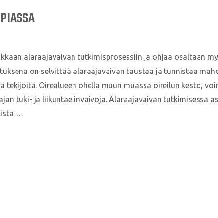
PIASSA
iakkaan alaraajavaivan tutkimisprosessiin ja ohjaa osaltaan my
ituksena on selvittää alaraajavaivan taustaa ja tunnistaa mah
viä tekijöitä. Oirealueen ohella muun muassa oireilun kesto, v
ajan tuki- ja liikuntaelinvaivoja. Alaraajavaivan tutkimisessa 
mista …