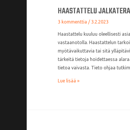
HAASTATTELU JALKATERA
3 kommenttia
/
3.2.2023
Haastattelu kuuluu oleellisesti as
vastaanotolla. Haastattelun tarko
myötävaikuttavia tai sitä ylläpitä
tärkeitä tietoja hoidettaessa alara
tietoa vaivasta. Tieto ohjaa tutki
Haastattelu
Lue lisää »
jalkaterapiassa