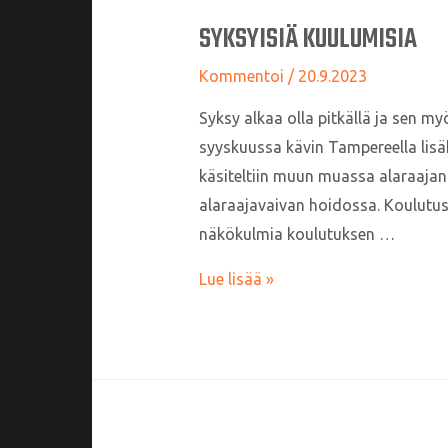
SYKSYISIÄ KUULUMISIA
Kommentoi
/
20.9.2023
Syksy alkaa olla pitkällä ja sen m
syyskuussa kävin Tampereella lisä
käsiteltiin muun muassa alaraajan 
alaraajavaivan hoidossa. Koulutus
näkökulmia koulutuksen …
Syksyisiä
Lue lisää »
kuulumisia