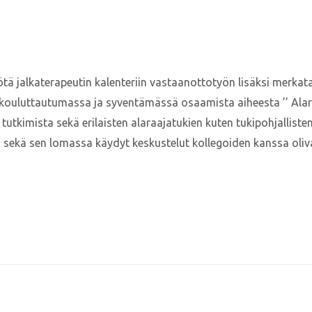
yötä jalkaterapeutin kalenteriin vastaanottotyön lisäksi merka
kouluttautumassa ja syventämässä osaamista aiheesta ’’ Alar
tutkimista sekä erilaisten alaraajatukien kuten tukipohjalliste
 sekä sen lomassa käydyt keskustelut kollegoiden kanssa oliv