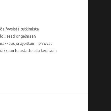
ös fyysistä tutkimista
dollisesti ongelmaan
oimakkuus ja ajoittuminen ovat
asiakkaan haastattelulla kerätään