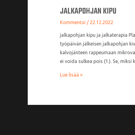
JALKAPOHJAN KIPU
Kommentoi
/
22.12.2022
jalkapohjan kipu ja jalkaterapia Pl
työpäivän jälkeisen jalkapohjan ki
kalvojänteen rappeumaan mikrovaurio
ei voida sulkea pois (1.). Se, miksi
Jalkapohjan
Lue lisää »
kipu