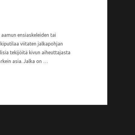
si aamun ensiaskeleiden tai
kiputilaa viitaten jalkapohjan
sia tekijöitä kivun aiheuttajasta
tärkein asia. Jalka on …